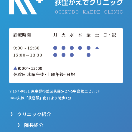
診療時間
月
火
水
木
金
土
日・祝
9:00～12:30
●
●
●
●
●
▲
−
15:00～18:30
●
●
●
−
●
−
−
▲
9:00～13:00
休診日 木曜午後･土曜午後･日祝
〒167-0051 東京都杉並区荻窪5-27-5
中島第二ビル3F
JR中央線「荻窪駅」南口より徒歩1分
クリニック紹介
院長紹介