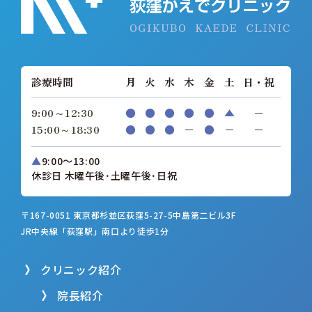
診療時間
月
火
水
木
金
土
日・祝
9:00～12:30
●
●
●
●
●
▲
−
15:00～18:30
●
●
●
−
●
−
−
▲
9:00～13:00
休診日 木曜午後･土曜午後･日祝
〒167-0051 東京都杉並区荻窪5-27-5
中島第二ビル3F
JR中央線「荻窪駅」南口より徒歩1分
クリニック紹介
院長紹介