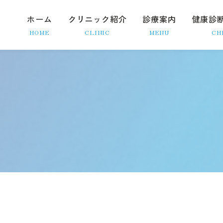
ホーム
クリニック紹介
診療案内
健康診
HOME
CLINIC
MENU
CH
院長紹介
内視鏡検査
初診の方へ
胃カメラ
クリニック情報
大腸カメラ
院内ツアー
ピロリ菌検査
スタッフ募集