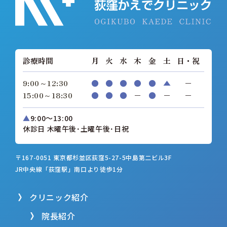
診療時間
月
火
水
木
金
土
日・祝
9:00～12:30
●
●
●
●
●
▲
−
15:00～18:30
●
●
●
−
●
−
−
▲
9:00～13:00
休診日 木曜午後･土曜午後･日祝
〒167-0051 東京都杉並区荻窪5-27-5
中島第二ビル3F
JR中央線「荻窪駅」南口より徒歩1分
クリニック紹介
院長紹介