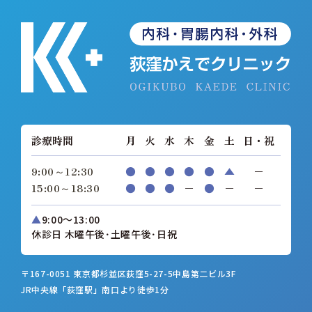
診療時間
月
火
水
木
金
土
日・祝
9:00～12:30
●
●
●
●
●
▲
−
15:00～18:30
●
●
●
−
●
−
−
▲
9:00～13:00
休診日 木曜午後･土曜午後･日祝
〒167-0051 東京都杉並区荻窪5-27-5
中島第二ビル3F
JR中央線「荻窪駅」南口より徒歩1分