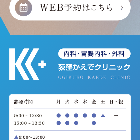
診療時間
月
火
水
木
金
土
日・祝
9:00～12:30
●
●
●
●
●
▲
−
15:00～18:30
●
●
●
−
●
−
−
▲
9:00～13:00