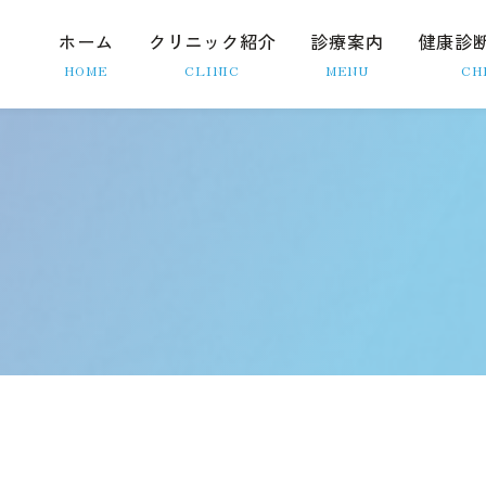
ホーム
クリニック紹介
診療案内
健康診
HOME
CLINIC
MENU
CH
院長紹介
内視鏡検査
初診の方へ
胃カメラ
クリニック情報
大腸カメラ
院内ツアー
ピロリ菌検査
スタッフ募集